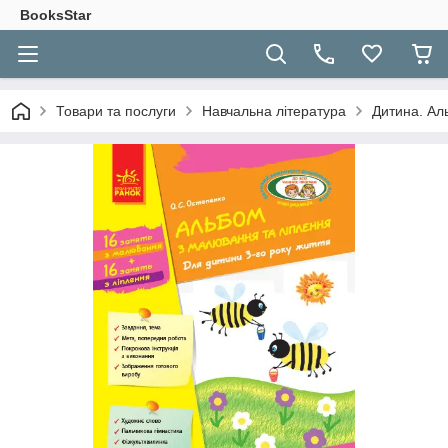
BooksStar
Товари та послуги
Навчальна література
Дитина. Аль