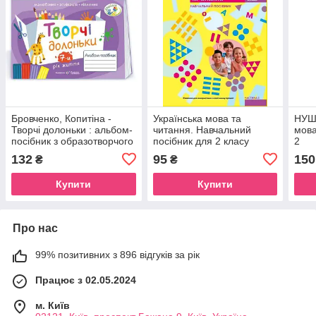
Бровченко, Копитіна -
Українська мова та
НУШ 
Творчі долоньки : альбом-
читання. Навчальний
мова
посібник з образотворчого
посібник для 2 класу
2
мистецтва для дітей 7-го
ЗЗСО (у 6-ти частинах).
132
95
150
₴
₴
року життя
Частина 3
Купити
Купити
Про нас
99% позитивних з 896 відгуків за рік
Працює з 02.05.2024
м. Київ