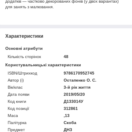
додатків — частково декорованих фонів (у двох варіантах)
для занять з малювання.
Характеристики
Основні атрибути
Кількість сторінок
48
Користувальницькі характеристики
ISBN/Штрихкод
9786170952745
Автор (і)
Остапенко О. С.
Вік/клас
3-й рік життя
Дата появи
2019/05/20
Код книги
Д133014У
Код позиції
312861
Маса
,13
Палітурка
Скоба
Предмет
ДНЗ