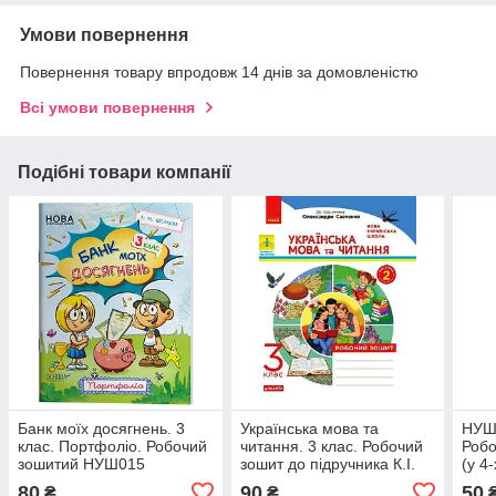
Умови повернення
Повернення товару впродовж 14 днів за домовленістю
Всі умови повернення
Подібні товари компанії
Банк моїх досягнень. 3
Українська мова та
НУШ 
клас. Портфоліо. Робочий
читання. 3 клас. Робочий
Робо
зошитий НУШ015
зошит до підручника К.І.
(у 4-
Пономарьової, О.Я.
Філя
80
90
50
₴
₴