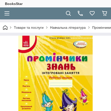
BooksStar
Товари та послуги
Навчальна література
Промінчики