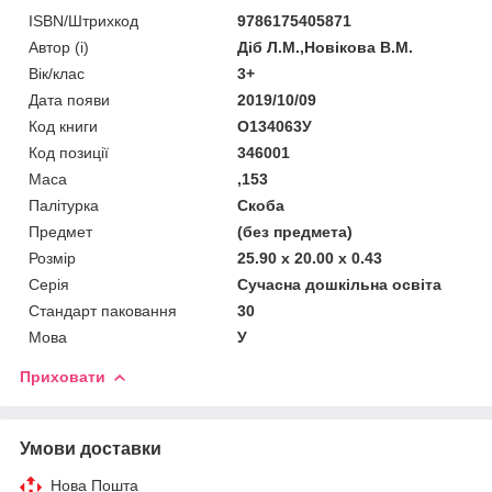
ISBN/Штрихкод
9786175405871
Автор (і)
Діб Л.М.,Новікова В.М.
Вік/клас
3+
Дата появи
2019/10/09
Код книги
О134063У
Код позиції
346001
Маса
,153
Палітурка
Скоба
Предмет
(без предмета)
Розмір
25.90 x 20.00 x 0.43
Серія
Сучасна дошкільна освіта
Стандарт паковання
30
Мова
У
Приховати
Умови доставки
Нова Пошта