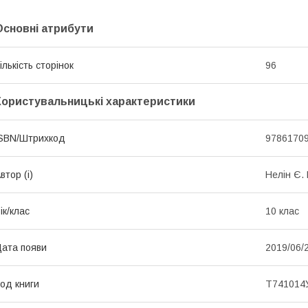
Основні атрибути
ількість сторінок
96
Користувальницькі характеристики
SBN/Штрихкод
9786170
втор (і)
Нелін Є. 
ік/клас
10 клас
ата появи
2019/06/
од книги
Т741014