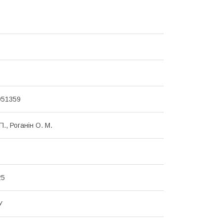
951359
П., Роганін О. М.
25
У