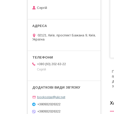
Сергій
02121, Київ, проспект Бажана 9, Київ,
Україна
+380 (93) 202-63-22
Сергій
П
п
д
з
booksstar@ukr.net
Х
+380932026322
+380932026322