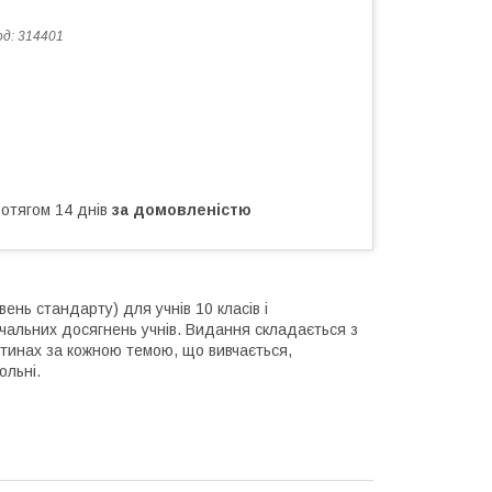
од:
314401
ротягом 14 днів
за домовленістю
ень стандарту) для учнів 10 класів і
вчальних досягнень учнів. Видання складається з
астинах за кожною темою, що вивчається,
ольні.