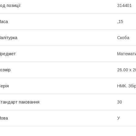
од позиції
314401
Маса
,15
алітурка
Скоба
Предмет
Математ
озмір
26.00 x 2
ерія
НМК. Збі
тандарт паковання
30
Мова
У