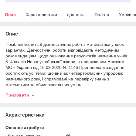
Опис
Характеристики
Доставка
Оплата
Умови п
Опис
Посібник містить 9 діагностичних робіт з математики у двох
варіантах. Діагностичні роботи відповідають методичним
рекомендаціям щодо оцінювання результатів навчання учнів
3–4 класів Нової української школи, затвердженим Наказом
МОН України від 16.09.2020 № 1146.Пропоновані завдання
охоплюють усі теми, що вивчає четвертокласник упродовж
навчального року, і спрямовані на перевірку знань з
математики та обчислювальних умінь.
Приховати
Характеристики
Основні атрибути
Кількість сторінок
48