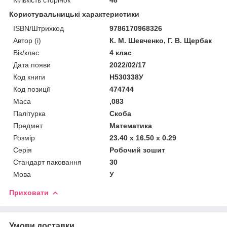
Користувальницькі характеристики
ISBN/Штрихкод
9786170968326
Автор (і)
К. М. Шевченко, Г. В. Щербак
Вік/клас
4 клас
Дата появи
2022/02/17
Код книги
Н530338У
Код позиції
474744
Маса
,083
Палітурка
Скоба
Предмет
Математика
Розмір
23.40 x 16.50 x 0.29
Серія
Робочий зошит
Стандарт паковання
30
Мова
У
Приховати
Умови доставки