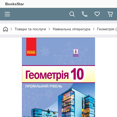
BooksStar
Товари та послуги
Навчальна література
Геометрія (