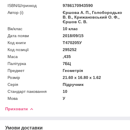
ISBN/Штрихкод
9786170943590
Автор (і)
Єршова А. П., Голобородько
В. В., Крижановський О. Ф.,
Єршов С. В.
Вік/клас
10 клас
Дата появи
2018/09/15
Код книги
Т470205У
Код позиції
295252
Маса
,435
Палітурка
7БЦ
Предмет
Геометрія
Розмір
21.60 x 16.80 x 1.62
Серія
Підручник
Стандарт паковання
10
Мова
У
Приховати
Умови доставки