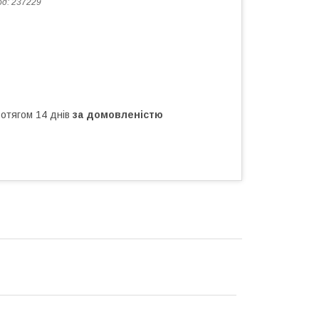
од:
237229
ротягом 14 днів
за домовленістю