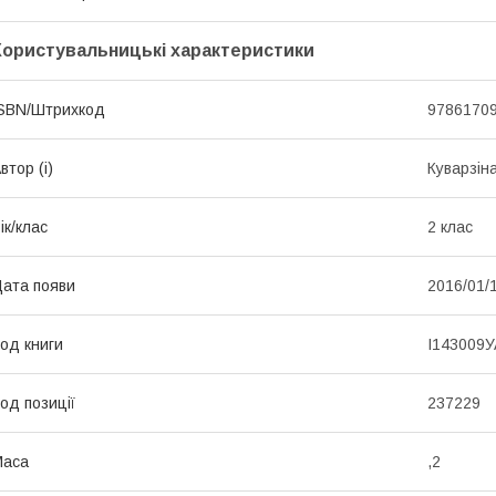
Користувальницькі характеристики
SBN/Штрихкод
9786170
втор (і)
Куварзіна
ік/клас
2 клас
ата появи
2016/01/
од книги
І143009У
од позиції
237229
Маса
,2