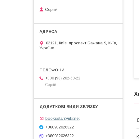
Сергій
02121, Київ, проспект Бажана 9, Київ,
Україна
+380 (93) 202-63-22
Сергій
Х
booksstar@ukr.net
+380932026322
+380932026322
К