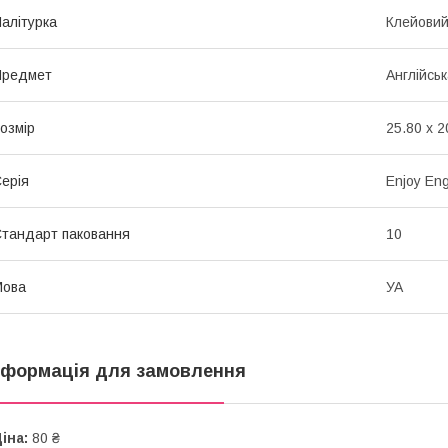
алітурка
Клейови
Предмет
Англійсь
озмір
25.80 x 2
ерія
Enjoy Eng
тандарт паковання
10
Мова
УА
нформація для замовлення
іна:
80 ₴