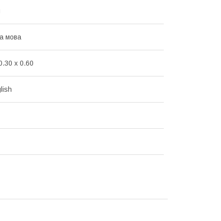
й
ка мова
0.30 x 0.60
lish