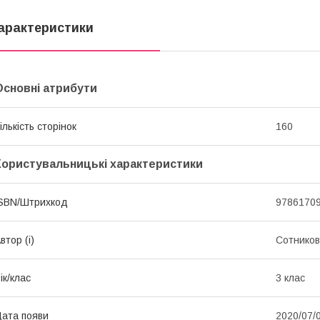
арактеристики
Основні атрибути
ількість сторінок
160
Користувальницькі характеристики
SBN/Штрихкод
9786170
втор (і)
Сотникова
ік/клас
3 клас
ата появи
2020/07/