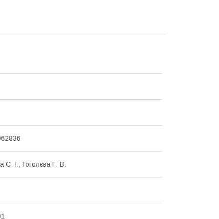
962836
 С. І., Гоголєва Г. В.
01