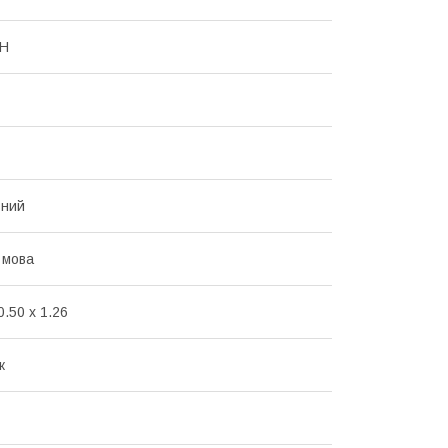
УН
ьний
 мова
0.50 x 1.26
к