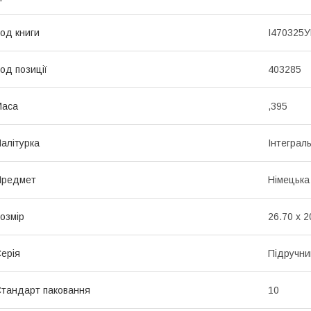
од книги
І470325
од позиції
403285
Маса
,395
алітурка
Інтеграл
Предмет
Німецька
озмір
26.70 x 2
ерія
Підручни
тандарт паковання
10