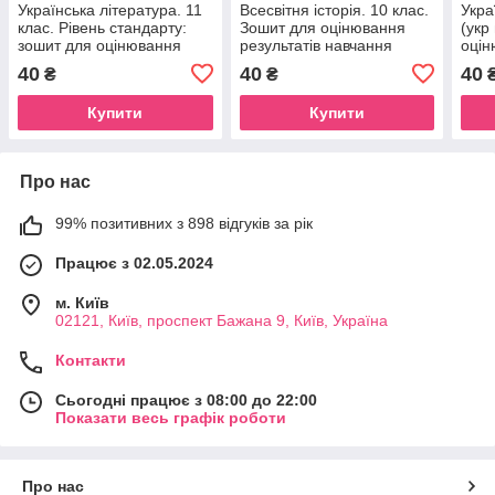
Українська література. 11
Всесвітня історія. 10 клас.
Укра
клас. Рівень стандарту:
Зошит для оцінювання
(укр
зошит для оцінювання
результатів навчання
оцін
результатів навчання
навч
40
40
40
₴
₴
Купити
Купити
Про нас
99% позитивних з 898 відгуків за рік
Працює з 02.05.2024
м. Київ
02121, Київ, проспект Бажана 9, Київ, Україна
Контакти
Сьогодні працює з 08:00 до 22:00
Показати весь графік роботи
Про нас