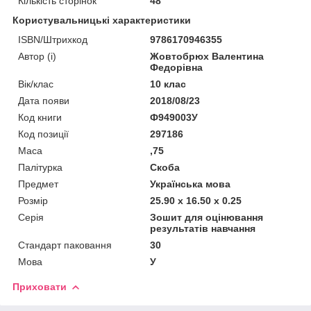
Кількість сторінок
48
Користувальницькі характеристики
ISBN/Штрихкод
9786170946355
Автор (і)
Жовтобрюх Валентина
Федорівна
Вік/клас
10 клас
Дата появи
2018/08/23
Код книги
Ф949003У
Код позиції
297186
Маса
,75
Палітурка
Скоба
Предмет
Українська мова
Розмір
25.90 x 16.50 x 0.25
Серія
Зошит для оцінювання
результатів навчання
Стандарт паковання
30
Мова
У
Приховати