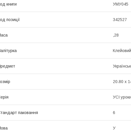
од книги
УМУ045
од позиції
342527
Маса
,28
алітурка
Клейови
Предмет
Українсь
озмір
20.80 x 1
ерія
УСІ урок
тандарт паковання
6
Мова
У