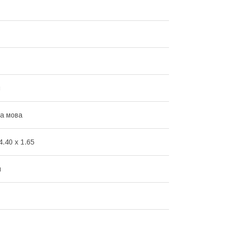
й
ка мова
4.40 x 1.65
и