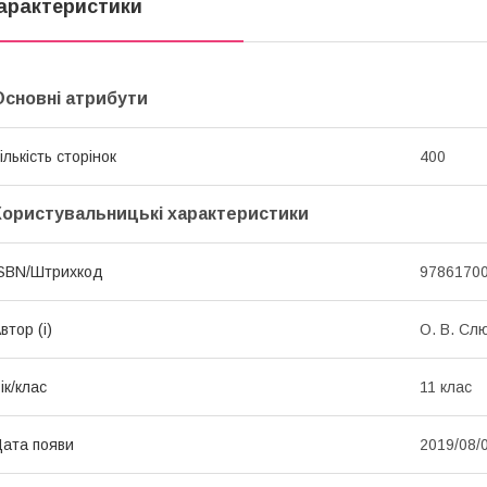
арактеристики
Основні атрибути
ількість сторінок
400
Користувальницькі характеристики
SBN/Штрихкод
9786170
втор (і)
О. В. Сл
ік/клас
11 клас
ата появи
2019/08/