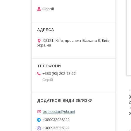
Сергій
02121, Київ, проспект Бажана 9, Київ,
Україна
+380 (93) 202-63-22
Сергій
Н
(
2
п
booksstar@ukr.net
о
+380932026322
+380932026322