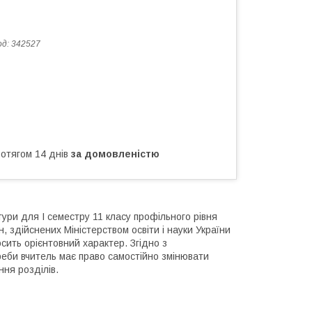
од:
342527
ротягом 14 днів
за домовленістю
атури для І семестру 11 класу профільного рівня
н, здійснених Міністерством освіти і науки України
осить орієнтовний характер. Згідно з
реби вчитель має право самостійно змінювати
ння розділів.