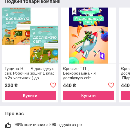
Подібні товари компанії
Гущина Н.І. - Я досліджую
Єресько Т.П. ,
Єрес
світ. Робочий зошит 1 клас
Безкоровайна - Я
досл
в 2х частинах ( до
досліджую світ.
.Під
підручника Бібік Н.М.) (
Підручник.4 клас Частина
1 (з
220
440
440
₴
₴
видання 2025 )
2 (за редакцією
Вашу
Вашуленка М.С.)
Купити
Купити
Про нас
99% позитивних з 899 відгуків за рік