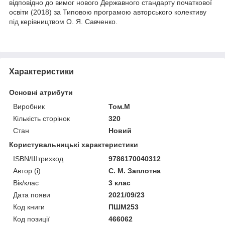
відповідно до вимог нового Державного стандарту початкової
освіти (2018) за Типовою програмою авторського колективу
під керівництвом О. Я. Савченко.
Характеристики
Основні атрибути
Виробник
Том.М
Кількість сторінок
320
Стан
Новий
Користувальницькі характеристики
ISBN/Штрихкод
9786170040312
Автор (і)
С. М. Заплотна
Вік/клас
3 клас
Дата появи
2021/09/23
Код книги
ПШМ253
Код позиції
466062