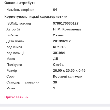
Основні атрибути
Кількість сторінок
64
Користувальницькі характеристики
ISBN/Штрихкод
9786170035127
Автор (і)
Н. М. Компанець
Вік/клас
2 клас
Дата появи
2019/02/12
Код книги
КРК013
Код позиції
301984
Маса
,15
Палітурка
Скоба
Розмір
26.00 x 20.50 x 0.45
Серія
Корисні канікули
Стандарт паковання
30
Мова
У
Приховати