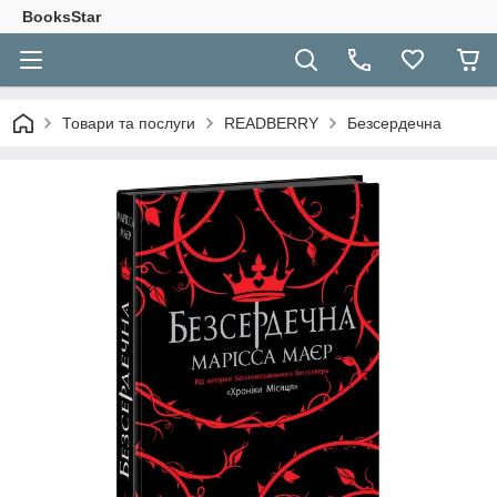
BooksStar
Товари та послуги
READBERRY
Безсердечна