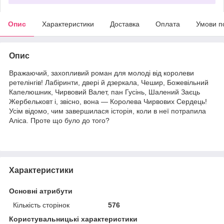
Опис
Характеристики
Доставка
Оплата
Умови п
Опис
Вражаючий, захопливий роман для молоді від королеви
ретелінгів! Лабіринти, двері й дзеркала, Чешир, Божевільний
Капелюшник, Чирвовий Валет, пан Гусінь, Шалений Заєць
Жербельковт і, звісно, вона — Королева Чирвових Сердець!
Усім відомо, чим завершилася історія, коли в неї потрапила
Аліса. Проте що було до того?
Характеристики
Основні атрибути
Кількість сторінок
576
Користувальницькі характеристики