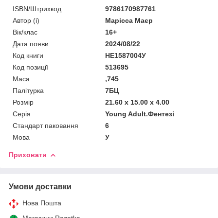
ISBN/Штрихкод
9786170987761
Автор (і)
Марісса Маєр
Вік/клас
16+
Дата появи
2024/08/22
Код книги
НЕ1587004У
Код позиції
513695
Маса
,745
Палітурка
7БЦ
Розмір
21.60 x 15.00 x 4.00
Серія
Young Adult.Фентезі
Стандарт паковання
6
Мова
У
Приховати
Умови доставки
Нова Пошта
Магазини Rozetka