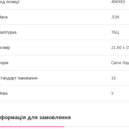
од позиції
496993
Маса
,539
алітурка
7БЦ
озмір
21.60 x 1
ерія
Світи Ла
тандарт паковання
10
Мова
У
нформація для замовлення