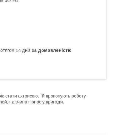
од:
496993
ротягом 14 днів
за домовленістю
іє стати актрисою. Їй пропонують роботу
ей, і дівчина пірнає у пригоди.