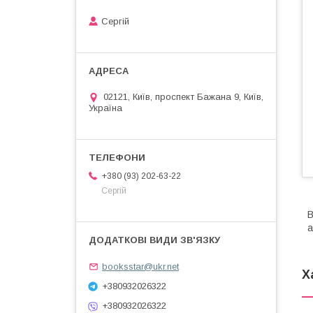
Сергій
02121, Київ, проспект Бажана 9, Київ,
Україна
+380 (93) 202-63-22
Сергій
В
а
booksstar@ukr.net
Х
+380932026322
+380932026322