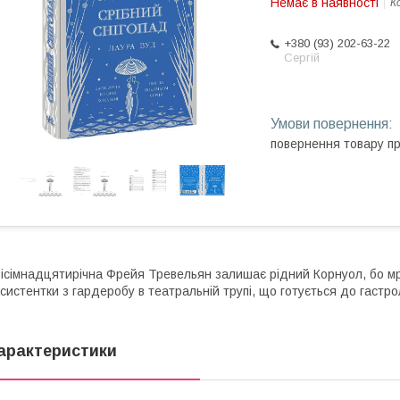
Немає в наявності
К
+380 (93) 202-63-22
Сергій
повернення товару п
ісімнадцятирічна Фрейя Тревельян залишає рідний Корнуол, бо мр
систентки з гардеробу в театральній трупі, що готується до гастрол
арактеристики