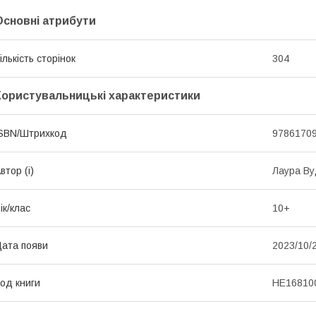
Основні атрибути
ількість сторінок
304
Користувальницькі характеристики
SBN/Штрихкод
9786170
втор (і)
Лаура В
ік/клас
10+
ата появи
2023/10/
од книги
НЕ16810