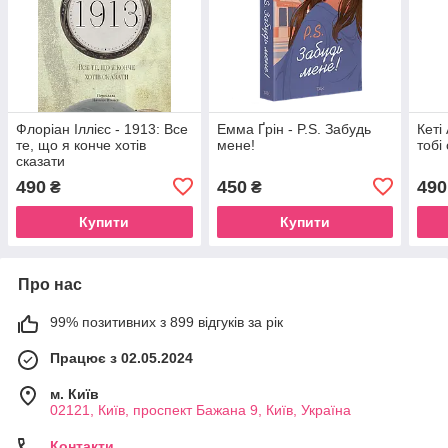
Флоріан Іллієс - 1913: Все
Емма Ґрін - P.S. Забудь
Кеті
те, що я конче хотів
мене!
тобі
сказати
490
450
490
₴
₴
Купити
Купити
Про нас
99% позитивних з 899 відгуків за рік
Працює з 02.05.2024
м. Київ
02121, Київ, проспект Бажана 9, Київ, Україна
Контакти