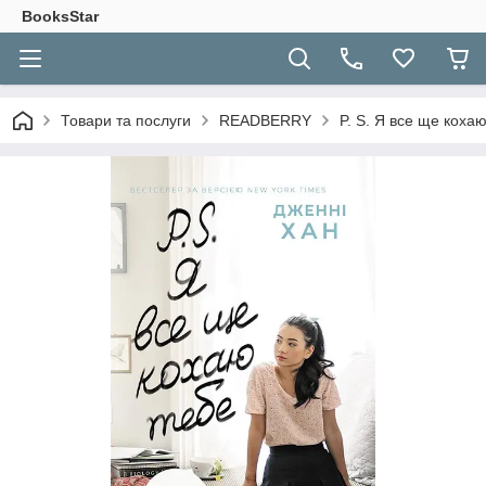
BooksStar
Товари та послуги
READBERRY
P. S. Я все ще коха