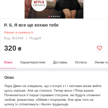
P. S. Я все ще кохаю тебе
Немає в наявності
Код: 461948
Роздріб
320
₴
Опис
Характеристики
Доставка
Оплата
Умови п
Опис
Лара Джин не очікувала, що з історії з ї ї листами може вийти
щось хороше. Але це сталося. Тепер вона і Пітер разом.
Починаються її перші справжні стосунки, які будуть сповнені
любові, романтики, обіймів і поцілунків. Але крім того на
шляху їх спіткатимуть і безліч труднощів.