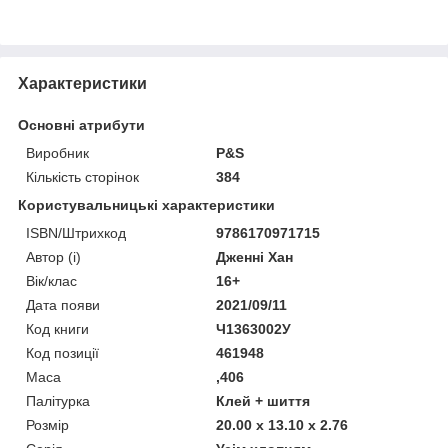
Характеристики
Основні атрибути
Виробник
P&S
Кількість сторінок
384
Користувальницькі характеристики
ISBN/Штрихкод
9786170971715
Автор (і)
Дженні Хан
Вік/клас
16+
Дата появи
2021/09/11
Код книги
Ч1363002У
Код позиції
461948
Маса
,406
Палітурка
Клей + шиття
Розмір
20.00 x 13.10 x 2.76