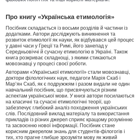
Про книгу «Українська етимологія»
Посібник складається із восьми розділів й частини із
додатками. Автори досліджують виникнення та
розвиток етимології як науки, як відбувався цей процес
у давні часи у Греції та Римі, його занепад у
Середньовіччі й сучасну етимологію в Україні. Також
книга розкриває складнощі, з якими стикаються
мовознавці у процесі своєї роботи.
Авторами «Української етимології» стали мовознавці,
доктори філологічних наук, педагоги Марія Скаб і
Мар’ян Скаб, як є подружжям і разом видали не один
навчальний посібник, що присвячуються різним
аспектам української мови. У книзі автори посилаються
на класичні та сучасні етимологічні теорії, що
забезпечує глибокий аналіз походження українських
слів. Послідовний виклад матеріалу та використання
прикладів із різних джерел сприяє кращому розумінню
та засвоєнню нової інформації. Посібник стане
корисним джерелом знань для студентів-філогогів і
тих, хто прагне глибше зрозуміти мову як живий