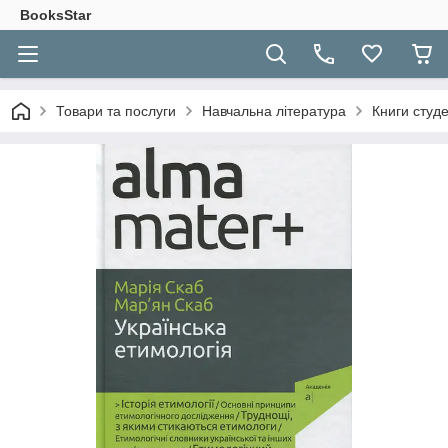
BooksStar
Товари та послуги
Навчальна література
Книги студ