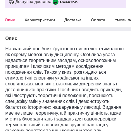
Доступна доставка
Опис
Характеристики
Доставка
Оплата
Умови п
Опис
Навчальний посібник ґрунтовно висвітлює етимологію
як окрему мовознавчу дисципліну. Особлива увага
надається теоретичним засадам, основоположним
принципам і ключовим методам дослідження
походження слів. Також у книзі розглядаються
етимологічні словники української та інших
слов’янських мов, які є важливим джерелом знань і
дослідницької практики. Посібник наводить приклади,
які ілюструють теоретичні положення, пояснюють
специфіку змін у значеннях слів і демонструють
багатство історичних нашарувань у лексиці. Видання
має не лише теоретичну, а й практичну цінність, адже
містить блок запитань і завдань для самоперевірки,
термінологічний словник для зручної навігації у
фахових поняттях та інші корисні матеріали.