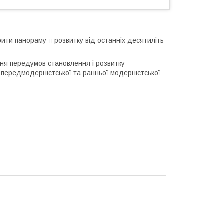
ити панораму її розвитку від останніх десятиліть
ня передумов становлення і розвитку
ж передмодерністської та ранньої модерністської