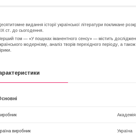
есятитомне видання історії української літератури покликане розкр
ІХ ст. до сьогодення.
ерший том — «У пошуках іманентного сенсу» — містить досліджен
країнського модернізму, аналіз творів перехідного періоду, а тако
ірики.
арактеристики
Основні
иробник
Академія
раїна виробник
Україна