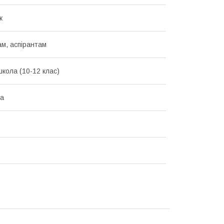
к
м, аспірантам
кола (10-12 клас)
ка