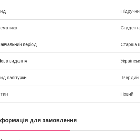
Вид
Підручни
ематика
Студента
авчальний період
Старша ш
ова видання
Українсь
ид палітурки
Твердий
Стан
Новий
нформація для замовлення