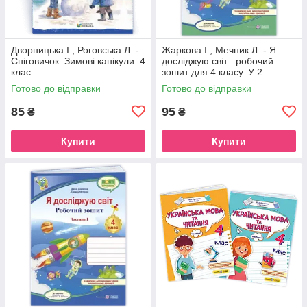
Дворницька І., Роговська Л. -
Жаркова І., Мечник Л. - Я
Сніговичок. Зимові канікули. 4
досліджую світ : робочий
клас
зошит для 4 класу. У 2
частинах, Частина 2. (до
Готово до відправки
Готово до відправки
підручника І. Жаркової )
85
95
₴
₴
Купити
Купити