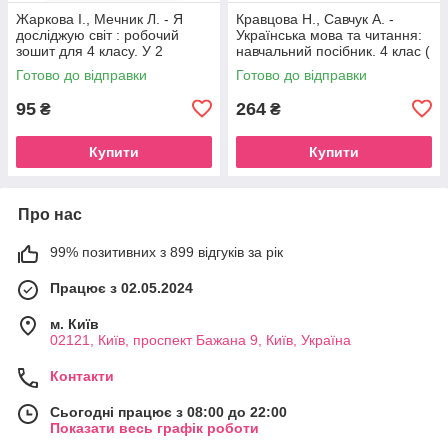
Жаркова І., Мечник Л. - Я
Кравцова Н., Савчук А. -
досліджую світ : робочий
Українська мова та читання:
зошит для 4 класу. У 2
навчальний посібник. 4 клас (
частинах, Частина 1. (до
У 4 частинах, Частини 1-2 )
Готово до відправки
Готово до відправки
підручника І. Жаркової )
95
264
₴
₴
Купити
Купити
Про нас
99% позитивних з 899 відгуків за рік
Працює з 02.05.2024
м. Київ
02121, Київ, проспект Бажана 9, Київ, Україна
Контакти
Сьогодні працює з 08:00 до 22:00
Показати весь графік роботи