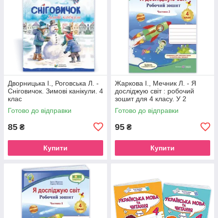
Дворницька І., Роговська Л. -
Жаркова І., Мечник Л. - Я
Сніговичок. Зимові канікули. 4
досліджую світ : робочий
клас
зошит для 4 класу. У 2
частинах, Частина 2. (до
Готово до відправки
Готово до відправки
підручника І. Жаркової )
85
95
₴
₴
Купити
Купити