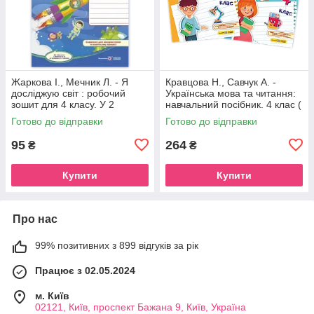
Жаркова І., Мечник Л. - Я
Кравцова Н., Савчук А. -
досліджую світ : робочий
Українська мова та читання:
зошит для 4 класу. У 2
навчальний посібник. 4 клас (
частинах, Частина 1. (до
У 4 частинах, Частини 1-2 )
Готово до відправки
Готово до відправки
підручника І. Жаркової )
95
264
₴
₴
Купити
Купити
Про нас
99% позитивних з 899 відгуків за рік
Працює з 02.05.2024
м. Київ
02121, Київ, проспект Бажана 9, Київ, Україна