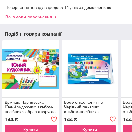
Повернення товару впродовж 14 днів за домовленістю
Всі умови повернення
Подібні товари компанії
Демчак, Чернявська -
Бровченко, Копитіна -
Бров
Юний художник: альбом-
Чарівний пензлик:
Чарі
посібник з образотворчого
альбом-посібник з
альб
мистецтва. 6 клас (до
образотворчого
обра
144
144
144
₴
₴
підруч. Л. Масол)
мистецтва. 3 клас (за прог.
мист
Савченко)
Савч
Купити
Купити