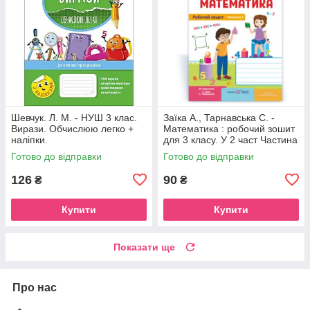
Шевчук. Л. М. - НУШ 3 клас.
Заїка А., Тарнавська С. -
Вирази. Обчислюю легко +
Математика : робочий зошит
наліпки.
для 3 класу. У 2 част Частина
1 ( до підруч. А. Заїки, С.
Готово до відправки
Готово до відправки
Тарнавської )
126
90
₴
₴
Купити
Купити
Показати ще
Про нас