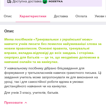
Доступна доставка
Опис
Характеристики
Доставка
Оплата
Умови 
Опис
Мета посібників «Тренувальник з української мови»
навчити учнів писати без помилок найуживаніші слова за
новим правописом. Основні правила, тренувальні
вправи, вкладка-відповіді до всіх завдань і сторінка-
сюрприз для батьків — це те, що неодмінно допоможе в
навчанні онлайн та на канікулах.
У навчальному посібнику дібрано бліцзавдання для
формування у третьокласників навичок грамотного письма. Ці
завдання учитель може запропонувати як для виконання на
уроці, так і для самостійної роботи вдома в умовах
дистанційного навчання чи на канікулах.
Для учнів 3 класу, учителів, батьків.
Приховати