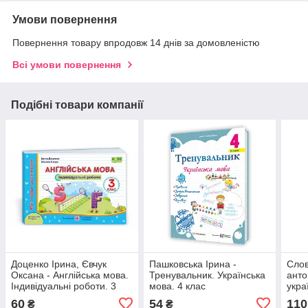
Умови повернення
Повернення товару впродовж 14 днів за домовленістю
Всі умови повернення
Подібні товари компанії
Доценко Ірина, Євчук
Пашковська Ірина -
Слов
Оксана - Англійська мова.
Тренувальник. Українська
анто
Індивідуальні роботи. 3
мова. 4 клас
укра
клас (до підручн. О.
клас
60
54
110
₴
₴
Карпюк)