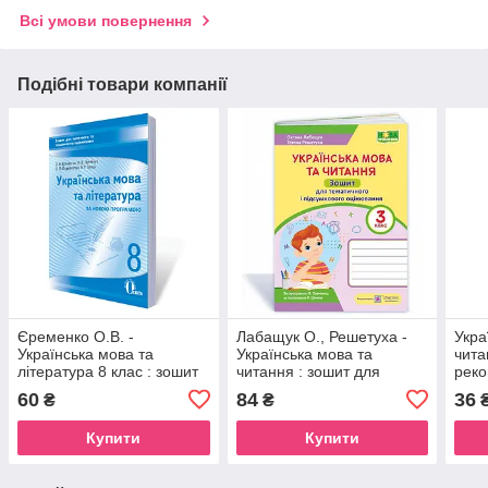
Всі умови повернення
Подібні товари компанії
Єременко О.В. -
Лабащук О., Решетуха -
Укра
Українська мова та
Українська мова та
чита
література 8 клас : зошит
читання : зошит для
реко
для поточного та
тематичного і
для 
60
84
36
₴
₴
тематичного оцінювання.
підсумкового оцінювання.
підс
8 клас
3 клас
2 кл
Купити
Купити