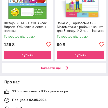
Шевчук. Л. М. - НУШ 3 клас.
Заїка А., Тарнавська С. -
Вирази. Обчислюю легко +
Математика : робочий зошит
наліпки.
для 3 класу. У 2 част Частина
1 ( до підруч. А. Заїки, С.
Готово до відправки
Готово до відправки
Тарнавської )
126
90
₴
₴
Купити
Купити
Показати ще
Про нас
99% позитивних з 895 відгуків за рік
Працює з 02.05.2024