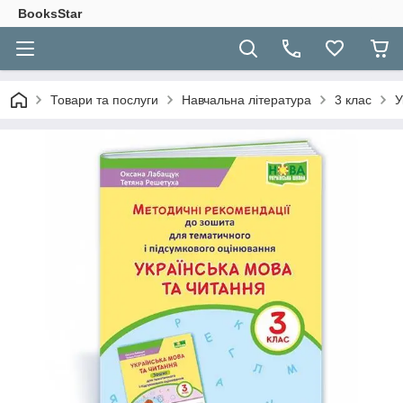
BooksStar
Товари та послуги
Навчальна література
3 клас
У