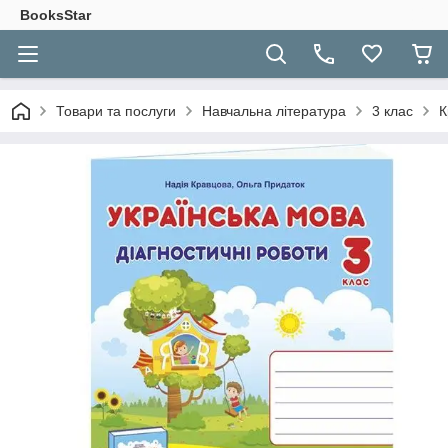
BooksStar
Товари та послуги
Навчальна література
3 клас
К