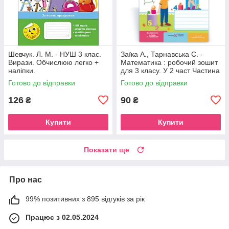
Шевчук. Л. М. - НУШ 3 клас.
Заїка А., Тарнавська С. -
Вирази. Обчислюю легко +
Математика : робочий зошит
наліпки.
для 3 класу. У 2 част Частина
1 ( до підруч. А. Заїки, С.
Готово до відправки
Готово до відправки
Тарнавської )
126
90
₴
₴
Купити
Купити
Показати ще
Про нас
99% позитивних з 895 відгуків за рік
Працює з 02.05.2024