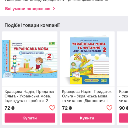
Всі умови повернення
Подібні товари компанії
Кравцова Надія, Придаток
Кравцова Надія, Придаток
Крав
Ольга - Українська мова.
Ольга - Українська мова
- Ук
Індивідуальні роботи. 2
та читання. Діагностичні
чита
клас (до підруч. Н.
роботи. 2 клас (до
робо
72
72
90
₴
₴
Кравцової)
підручн. Сапун)
підр
Купити
Купити