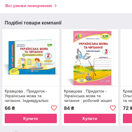
Всі умови повернення
Подібні товари компанії
Кравцова , Придаток -
Кравцова , Придаток -
Крав
Українська мова та
Українська мова та
Ольг
читання. Індивідуальні
читання : робочий зошит.
та ч
роботи. 2 клас. У 2-х ч. Ч.
3 клас. У 2-х ч. Ч. 2 (до
робо
66
84
72
₴
₴
2 (до підр. Сапун)
підруч. Г. Сапун)
підр
Купити
Купити