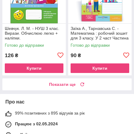
Шевчук. Л. М. - НУШ 3 клас.
Заїка А., Тарнавська С. -
Вирази. Обчислюю легко +
Математика : робочий зошит
наліпки.
для 3 класу. У 2 част Частина
1 ( до підруч. А. Заїки, С.
Готово до відправки
Готово до відправки
Тарнавської )
126
90
₴
₴
Купити
Купити
Показати ще
Про нас
99% позитивних з 895 відгуків за рік
Працює з 02.05.2024