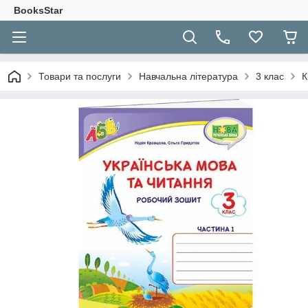
BooksStar
Товари та послуги
Навчальна література
3 клас
К