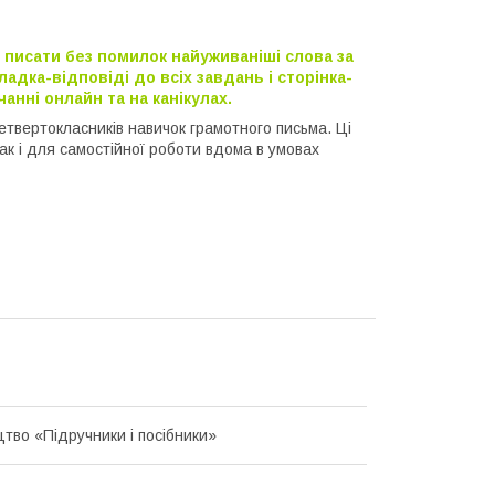
 писати без помилок найуживаніші слова за
адка-відповіді до всіх завдань і сторінка-
нні онлайн та на канікулах.
твертокласників навичок грамотного письма. Ці
ак і для самостійної роботи вдома в умовах
тво «Підручники і посібники»