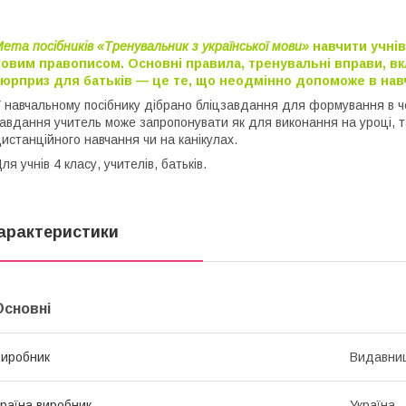
ета посібників «Тренувальник з української мови»
навчити учнів
овим правописом. Основні правила, тренувальні вправи, вкл
юрприз для батьків — це те, що неодмінно допоможе в навча
 навчальному посібнику дібрано бліцзавдання для формування в че
авдання учитель може запропонувати як для виконання на уроці, т
истанційного навчання чи на канікулах.
ля учнів 4 класу, учителів, батьків.
арактеристики
Основні
иробник
Видавниц
раїна виробник
Україна