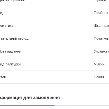
Вид
Посібник
ематика
Школярам
авчальний період
Початков
ова видання
Українсь
ид палітурки
М'який
Стан
Новий
нформація для замовлення