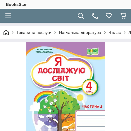
BooksStar
Товари та послуги
Навчальна література
4 клас
Л