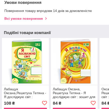
Умови повернення
Повернення товару впродовж 14 днів за домовленістю
Всі умови повернення
Подібні товари компанії
Лабащук
Лабащук Оксана,
Окса
Оксана,Решетуха Тетяна -
Решетуха Тетяна - Я
Реше
Я досліджую світ :
досліджую світ : зошит для
світ
робочий зошит для 1
3 класу. У 2 ч. Частина 1
класу
108
84
84
₴
₴
класу. У 2 ч. Частина 1
(до підручн. Н. Бібік
О. В