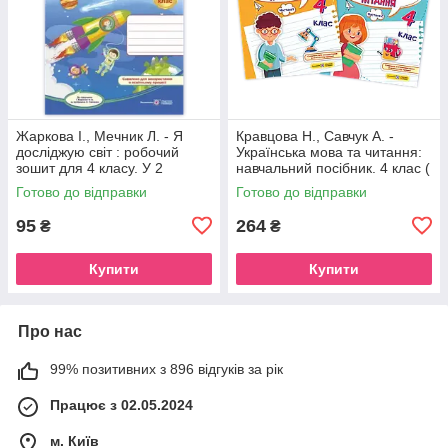
Жаркова І., Мечник Л. - Я
Кравцова Н., Савчук А. -
досліджую світ : робочий
Українська мова та читання:
зошит для 4 класу. У 2
навчальний посібник. 4 клас (
частинах, Частина 1. (до
У 4 частинах, Частини 1-2 )
Готово до відправки
Готово до відправки
підручника І. Жаркової )
95
264
₴
₴
Купити
Купити
Про нас
99% позитивних з 896 відгуків за рік
Працює з 02.05.2024
м. Київ