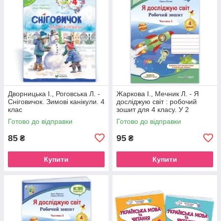
Дворницька І., Роговська Л. -
Жаркова І., Мечник Л. - Я
Сніговичок. Зимові канікули. 4
досліджую світ : робочий
клас
зошит для 4 класу. У 2
частинах, Частина 2. (до
Готово до відправки
Готово до відправки
підручника І. Жаркової )
85
95
₴
₴
Купити
Купити