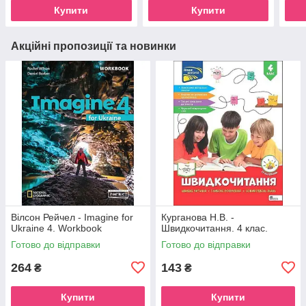
Тарнавської )
Тарн
Купити
Купити
Акційні пропозиції та новинки
Вілсон Рейчел - Imagine for
Курганова Н.В. -
Ukraine 4. Workbook
Швидкочитання. 4 клас.
Готово до відправки
Готово до відправки
264
143
₴
₴
Купити
Купити