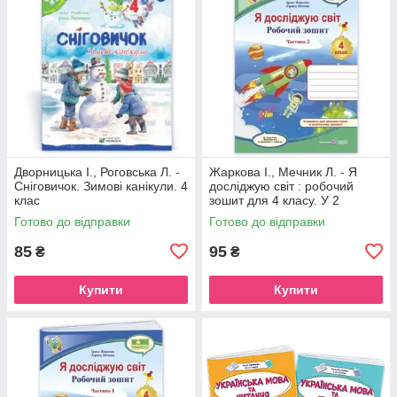
Дворницька І., Роговська Л. -
Жаркова І., Мечник Л. - Я
Сніговичок. Зимові канікули. 4
досліджую світ : робочий
клас
зошит для 4 класу. У 2
частинах, Частина 2. (до
Готово до відправки
Готово до відправки
підручника І. Жаркової )
85
95
₴
₴
Купити
Купити