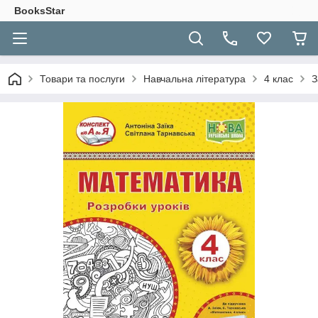
BooksStar
Товари та послуги
Навчальна література
4 клас
З