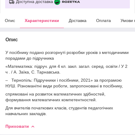
Доступна доставка
Опис
Характеристики
Доставка
Оплата
Умови 
Опис
У посібнику подано розгорнуті розробки уроків з методичними
порадами до підручника
«Математика: підруч. для 4 кл. закл. загал. серед. освіти / У 2
ч . / А. Заїка, С. Тарнавська.
– Тернопіль: Підручники і посiбники, 2021» за програмою
НУШ. Різноманітні види роботи, запропоновані в посібнику,
спрямовані на розвиток математичних здібностей,
формування математичних компетентностей.
Для вчителів початкових класів, студентів педагогічних
навчальних закладів.
Приховати