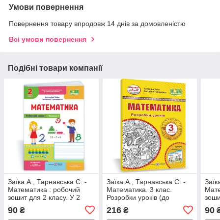
Умови повернення
Повернення товару впродовж 14 днів за домовленістю
Всі умови повернення
Подібні товари компанії
Заїка А., Тарнавська С. -
Заїка А., Тарнавська С. -
Заїк
Математика : робочий
Математика. 3 клас.
Мате
зошит для 2 класу. У 2
Розробки уроків (до
зоши
част. Частина 1 ( до
підручн. А. Заїки)
част
90
216
90
₴
₴
підруч. А. Заїки, С.
підру