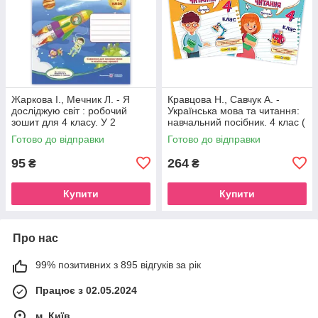
Жаркова І., Мечник Л. - Я
Кравцова Н., Савчук А. -
досліджую світ : робочий
Українська мова та читання:
зошит для 4 класу. У 2
навчальний посібник. 4 клас (
частинах, Частина 1. (до
У 4 частинах, Частини 1-2 )
Готово до відправки
Готово до відправки
підручника І. Жаркової )
95
264
₴
₴
Купити
Купити
Про нас
99% позитивних з 895 відгуків за рік
Працює з 02.05.2024
м. Київ