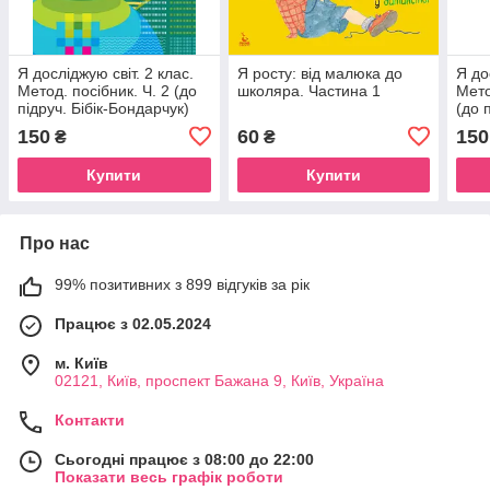
Я досліджую світ. 2 клас.
Я росту: від малюка до
Я до
Метод. посібник. Ч. 2 (до
школяра. Частина 1
Мето
підруч. Бібік-Бондарчук)
(до п
Бонд
150
60
150
₴
₴
Купити
Купити
Про нас
99% позитивних з 899 відгуків за рік
Працює з 02.05.2024
м. Київ
02121, Київ, проспект Бажана 9, Київ, Україна
Контакти
Сьогодні працює з 08:00 до 22:00
Показати весь графік роботи