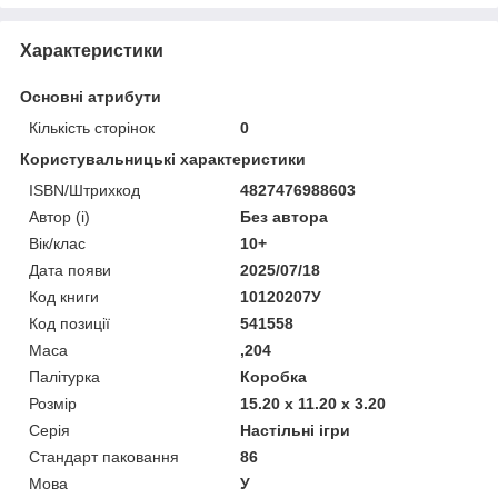
Характеристики
Основні атрибути
Кількість сторінок
0
Користувальницькі характеристики
ISBN/Штрихкод
4827476988603
Автор (і)
Без автора
Вік/клас
10+
Дата появи
2025/07/18
Код книги
10120207У
Код позиції
541558
Маса
,204
Палітурка
Коробка
Розмір
15.20 x 11.20 x 3.20
Серія
Настільні ігри
Стандарт паковання
86
Мова
У