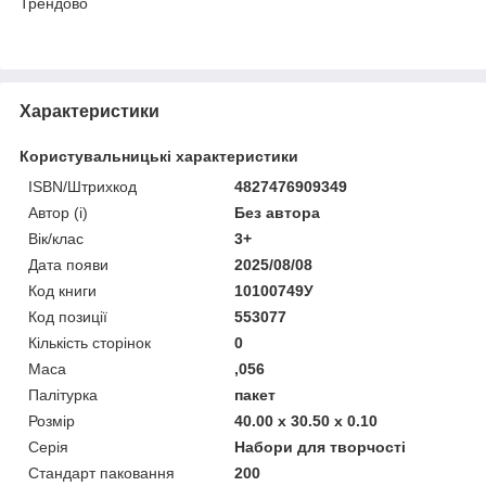
Трендово
Характеристики
Користувальницькі характеристики
ISBN/Штрихкод
4827476909349
Автор (і)
Без автора
Вік/клас
3+
Дата появи
2025/08/08
Код книги
10100749У
Код позиції
553077
Кількість сторінок
0
Маса
,056
Палітурка
пакет
Розмір
40.00 x 30.50 x 0.10
Серія
Набори для творчості
Стандарт паковання
200