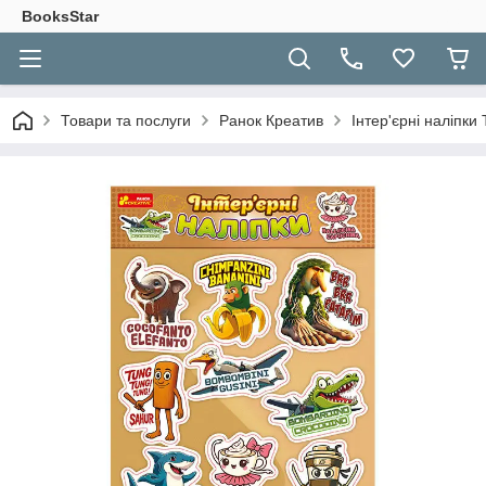
BooksStar
Товари та послуги
Ранок Креатив
Інтер'єрні наліпки