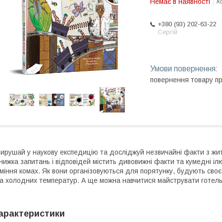
Немає в наявності
К
+380 (93) 202-63-22
Сергій
повернення товару п
ирушай у наукову експедицію та досліджуй незвичайні факти з житт
нижка запитань і відповідей містить дивовижні факти та кумедні і
міння комах. Як вони організовуються для порятунку, будують сво
а холодних температур. А ще можна навчитися майструвати готель 
арактеристики