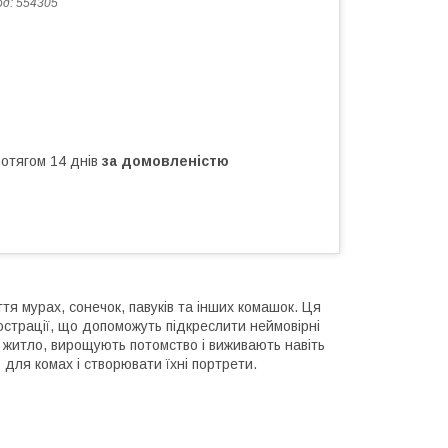
од:
554305
ротягом 14 днів
за домовленістю
я мурах, сонечок, павуків та інших комашок. Ця
люстрації, що допоможуть підкреслити неймовірні
є житло, вирощують потомство і виживають навіть
для комах і створювати їхні портрети.