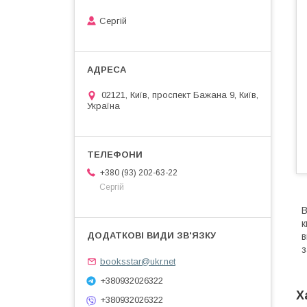
Сергій
02121, Київ, проспект Бажана 9, Київ,
Україна
+380 (93) 202-63-22
Сергій
В
к
в
з
booksstar@ukr.net
+380932026322
Х
+380932026322