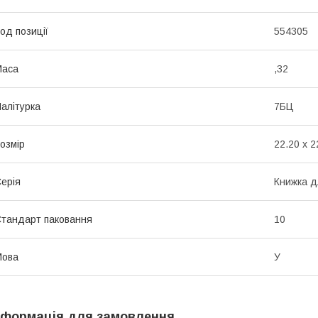
од позиції
554305
Маса
,32
алітурка
7БЦ
озмір
22.20 x 2
ерія
Книжка д
тандарт паковання
10
Мова
У
нформація для замовлення