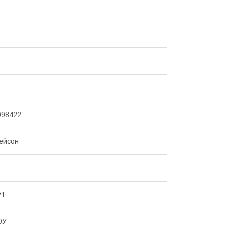
998422
ейсон
21
0У