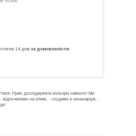
од:
551400
ротягом 14 днів
за домовленістю
утися. Нумо досліджувати кольори навколо! Ми
 - відпочинемо на пляжі, - сходимо в океанаріум, -
ди!