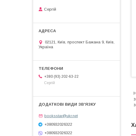
Сергій
02121, Київ, проспект Бажана 9, Київ,
Україна
+380 (93) 202-63-22
Сергій
Н
з
з
booksstar@ukr.net
+380932026322
Х
+380932026322