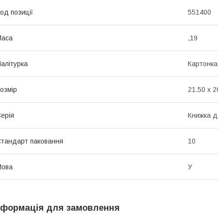
од позиції
551400
Маса
,19
алітурка
Картонка
озмір
21.50 x 2
ерія
Книжка д
тандарт паковання
10
Мова
У
нформація для замовлення