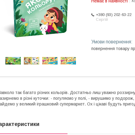
Немає в наявності
К
+380 (93) 202-63-22
Сергій
повернення товару п
авколо так багато різних кольорів. Достатньо лиш уважно роззирн
азирнемо в різні куточки: - погуляємо у полі, - вирушимо у подорож,
айдемо у великий іграшковий супермаркет. Ох і цікаві будуть приго
арактеристики