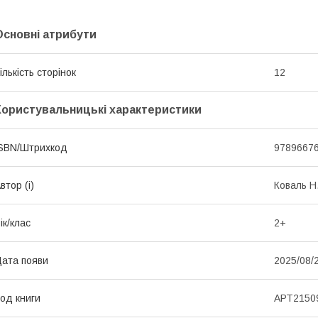
Основні атрибути
ількість сторінок
12
Користувальницькі характеристики
SBN/Штрихкод
9789667
втор (і)
Коваль Н
ік/клас
2+
ата появи
2025/08/
од книги
АРТ2150