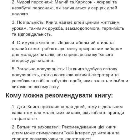
Чудові персонажі: Малий та Карлсон - яскраві та
незабутні персонажі, які залишаться у серцях дітей
надовго.
Повчальність: Книга навчає дітей цінним життєвим
урокам, таким як дружба, взаємодопомога, терпимість
та відповідальність.
Стимулює читання: Легкочитабельний стиль та
цікавий сюжет роблять цю книгу прекрасним вибором
для молодих читачів, що сприяє розвитку їхнього
інтересу до читання.
Загальна популярність: Ця книга здобула світову
популярність, стала класикою дитячої літератури та
уособлює в собі незабутніх героїв, яких знають мільйони
читачів по всьому світу.
Кому можна рекомендувати книгу:
Діти: Книга призначена для дітей, тому є ідеальним
варіантом для маленьких читачів, які люблять пригоди
та фантазію.
Батьки та вихователі: Рекомендування цієї книги
дітям може стимулювати їхній інтерес до читання та
сприяти розвитку уяви та креативності.