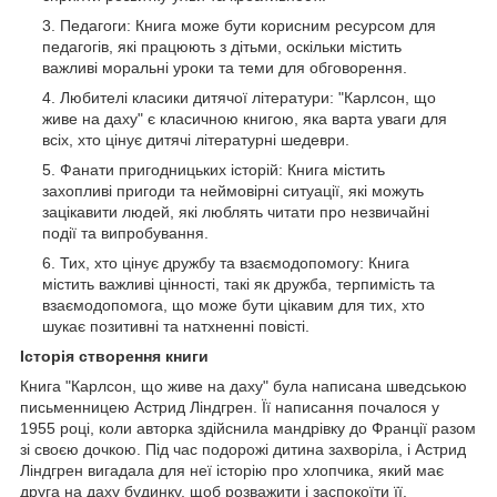
Педагоги: Книга може бути корисним ресурсом для
педагогів, які працюють з дітьми, оскільки містить
важливі моральні уроки та теми для обговорення.
Любителі класики дитячої літератури: "Карлсон, що
живе на даху" є класичною книгою, яка варта уваги для
всіх, хто цінує дитячі літературні шедеври.
Фанати пригодницьких історій: Книга містить
захопливі пригоди та неймовірні ситуації, які можуть
зацікавити людей, які люблять читати про незвичайні
події та випробування.
Тих, хто цінує дружбу та взаємодопомогу: Книга
містить важливі цінності, такі як дружба, терпимість та
взаємодопомога, що може бути цікавим для тих, хто
шукає позитивні та натхненні повісті.
Історія створення книги
Книга "Карлсон, що живе на даху" була написана шведською
письменницею Астрид Ліндгрен. Її написання почалося у
1955 році, коли авторка здійснила мандрівку до Франції разом
зі своєю дочкою. Під час подорожі дитина захворіла, і Астрид
Ліндгрен вигадала для неї історію про хлопчика, який має
друга на даху будинку, щоб розважити і заспокоїти її.