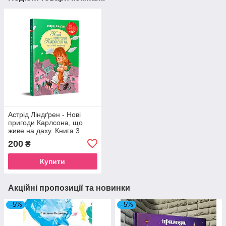
Астрід Ліндґрен - Нові
пригоди Карлсона, що
живе на даху. Книга 3
200
₴
Купити
Акційні пропозиції та новинки
–5%
–5%