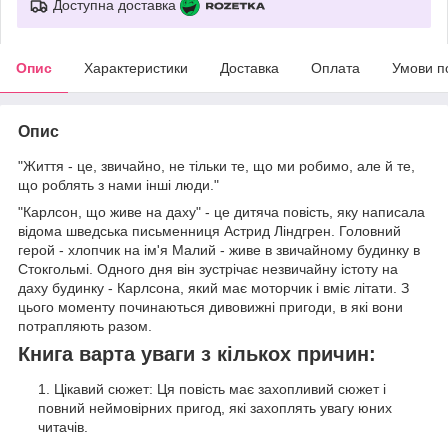
Доступна доставка
Опис
Характеристики
Доставка
Оплата
Умови п
Опис
"Життя - це, звичайно, не тільки те, що ми робимо, але й те,
що роблять з нами інші люди."
"Карлсон, що живе на даху" - це дитяча повість, яку написала
відома шведська письменниця Астрид Ліндгрен. Головний
герой - хлопчик на ім'я Малий - живе в звичайному будинку в
Стокгольмі. Одного дня він зустрічає незвичайну істоту на
даху будинку - Карлсона, який має моторчик і вміє літати. З
цього моменту починаються дивовижні пригоди, в які вони
потрапляють разом.
Книга варта уваги з кількох причин:
Цікавий сюжет: Ця повість має захопливий сюжет і
повний неймовірних пригод, які захоплять увагу юних
читачів.