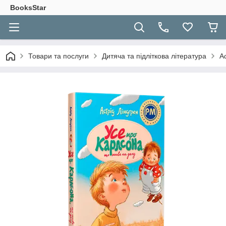
BooksStar
Товари та послуги
Дитяча та підліткова література
А