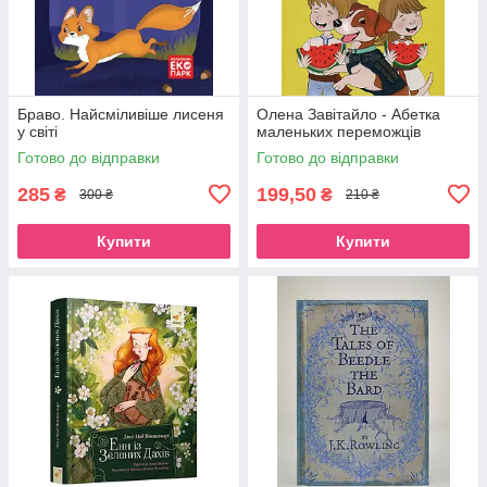
Браво. Найсміливіше лисеня
Олена Завітайло - Абетка
у світі
маленьких переможців
Готово до відправки
Готово до відправки
285
199,50
₴
₴
300 ₴
210 ₴
Купити
Купити