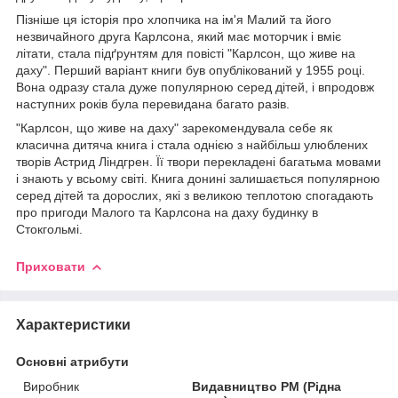
Пізніше ця історія про хлопчика на ім'я Малий та його
незвичайного друга Карлсона, який має моторчик і вміє
літати, стала підґрунтям для повісті "Карлсон, що живе на
даху". Перший варіант книги був опублікований у 1955 році.
Вона одразу стала дуже популярною серед дітей, і впродовж
наступних років була перевидана багато разів.
"Карлсон, що живе на даху" зарекомендувала себе як
класична дитяча книга і стала однією з найбільш улюблених
творів Астрид Ліндгрен. Її твори перекладені багатьма мовами
і знають у всьому світі. Книга донині залишається популярною
серед дітей та дорослих, які з великою теплотою спогадають
про пригоди Малого та Карлсона на даху будинку в
Стокгольмі.
Приховати
Характеристики
Основні атрибути
Виробник
Видавництво РМ (Рідна