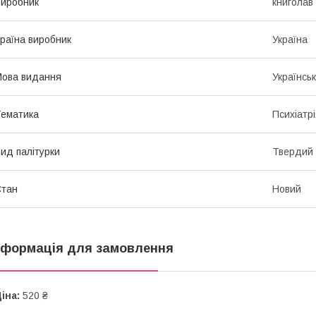
иробник
книголав
раїна виробник
Україна
ова видання
Українсь
ематика
Психіатрі
ид палітурки
Твердий
Стан
Новий
нформація для замовлення
іна:
520 ₴