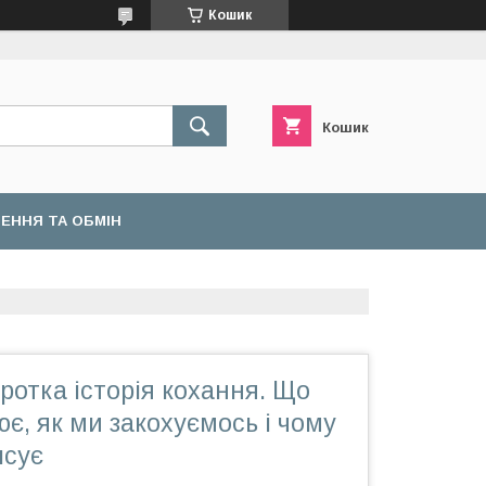
Кошик
Кошик
ЕННЯ ТА ОБМІН
оротка історія кохання. Що
є, як ми закохуємось і чому
псує