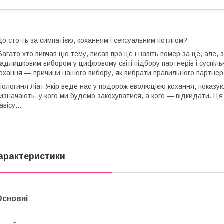
о стоїть за симпатією, коханням і сексуальним потягом?
агато хто вивчав цю тему, писав про це і навіть помер за це, але, 
адлишковим вибором у цифровому світі підбору партнерів і суспіль
охання — причини нашого вибору, як вибрати правильного партнер
іологиня Ліат Якір веде нас у подорож еволюцією кохання, показуючи
изначають, у кого ми будемо закохуватися, а кого — відкидати. Ц
авісу…
арактеристики
Основні