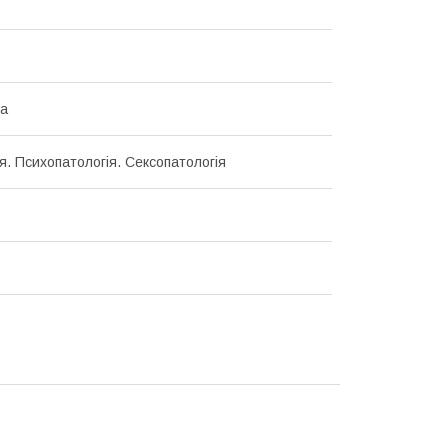
ка
я. Психопатологія. Сексопатологія