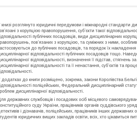
 книзі розглянуто юридичні передумови і міжнародні стандарти дис
овʼязані з корупцією правопорушення, субʼєкти такої відповідальнос
ідповідальності публічних посадовців, види дисциплінарних коруп
равопорушень, повʼязаних з корупцією, та суміжних з ними, особли
астосовуються до публічних посадовців, та порядок їх накладення 
исциплінарної відповідальності публічних посадовців тощо. Наведе
исциплінарної відповідальності, визначення її підстав, стягнень з
исциплінарної відповідальності та її ненастання, субʼєктів та пр
ідповідальності.
 додатках до книги розміщено, зокрема, закони Королівства Бельг
ідповідальності поліцейських, Федеральний дисциплінарний статут
роблем дисциплінарної відповідальності.
ля державних службовців і посадових осіб місцевого самоврядуванн
онституційного суду України, працівників органів суддівського уряд
етективів і дізнавачів, поліцейських, працівників інших державних ор
тудентів юридичних вищих закладів освіти, всіх, хто цікавиться пи