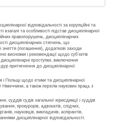
циплінарної відповідальності за корупційні та
ті взагалі та особливості підстав дисциплінарної
ційних правопорушень, дисциплінарних
вості дисциплінарних стягнень, що
і зняття (погашення), додаткові заходи
но висновки і рекомендації щодо субʼєктів
а дисциплінарні проступки, виключення
оцедур притягнення до дисциплінарної
ія і Польщі щодо етики та дисциплінарної
 Німеччини, а також перелік наукових праць з
я, суддів судів загальної юрисдикції і суддів
ування, прокурорів, адвокатів, слідчих,
ганів, науковців, викладачів, аспірантів,
таннями дисциплінарної відповідальності.