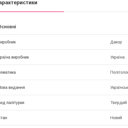
арактеристики
Основні
иробник
Дакор
раїна виробник
Україна
ематика
Політоло
ова видання
Українсь
ид палітурки
Твердий
Стан
Новий