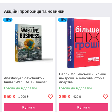
Акційні пропозиції та новинки
–5%
–5%
Сергій Мошенський - Більше
Anastasiya Shevchenko -
ніж гроші. Фінансова історія
Книга "War. Life. Business"
людства
Готово до відправки
Готово до відправки
950
399
₴
₴
1 000 ₴
420 ₴
Купити
Купити