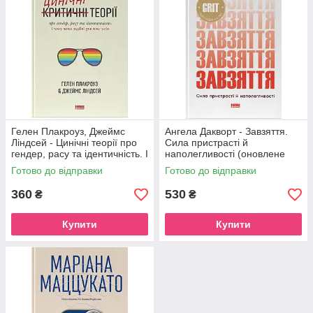
Гелен Плакроуз, Джеймс
Ангела Дакворт - Завзяття.
Ліндсей - Цинічні теорії про
Сила пристрасті й
гендер, расу та ідентичність. І
наполегливості (оновлене
чому вони згубні для нас усіх
видання)
Готово до відправки
Готово до відправки
360
530
₴
₴
Купити
Купити