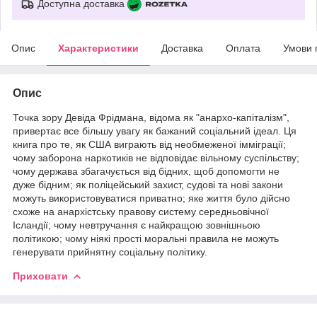
Доступна доставка
Опис
Характеристики
Доставка
Оплата
Умови 
Опис
Точка зору Девіда Фрідмана, відома як "анархо-капіталізм",
привертає все більшу увагу як бажаний соціальний ідеал. Ця
книга про те, як США виграють від необмеженої імміграції;
чому заборона наркотиків не відповідає вільному суспільству;
чому держава збагачується від бідних, щоб допомогти не
дуже бідним; як поліцейський захист, судові та нові закони
можуть використовуватися приватно; яке життя було дійсно
схоже на анархістську правову систему середньовічної
Ісландії; чому невтручання є найкращою зовнішньою
політикою; чому ніякі прості моральні правила не можуть
генерувати прийнятну соціальну політику.
Приховати