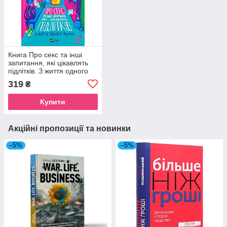
Книга Про секс та інші
запитання, які цікавлять
підлітків. З життя одного
фікуса - Анастасія Забела
319
₴
Купити
Акційні пропозиції та новинки
–5%
–5%