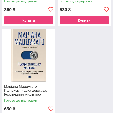
Готово до відправки
Готово до відправки
360
530
₴
₴
Купити
Купити
Маріана Маццукато -
Підприємницька держава.
Розвінчання міфів про
державний і приватний
Готово до відправки
сектори
650
₴