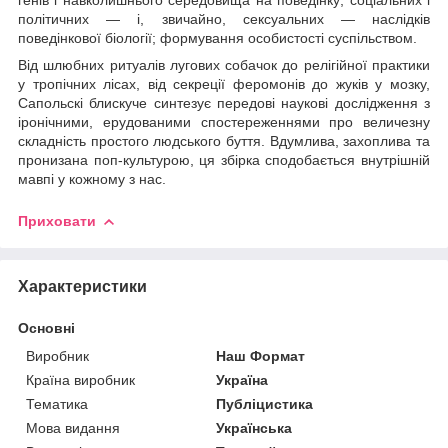
політичних — і, звичайно, сексуальних — наслідків
поведінкової біології; формування особистості суспільством.
Від шлюбних ритуалів лугових собачок до релігійної практики
у тропічних лісах, від секреції феромонів до жуків у мозку,
Сапольскі блискуче синтезує передові наукові дослідження з
іронічними, ерудованими спостереженнями про величезну
складність простого людського буття. Вдумлива, захоплива та
пронизана поп-культурою, ця збірка сподобається внутрішній
мавпі у кожному з нас.
Приховати
Характеристики
Основні
Виробник
Наш Формат
Країна виробник
Україна
Тематика
Публіцистика
Мова видання
Українська