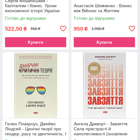
Сергій Мошенський -
Капіталізм і бізнес. Уроки
Анастасія Шевченко - Бізнес
економічної історії України
між Війною та Життям
Готово до відправки
Готово до відправки
522,50
950
₴
₴
550 ₴
1 000 ₴
Купити
Купити
Гелен Плакроуз, Джеймс
Ангела Дакворт - Завзяття.
Ліндсей - Цинічні теорії про
Сила пристрасті й
гендер, расу та ідентичність. І
наполегливості (оновлене
чому вони згубні для нас усіх
видання)