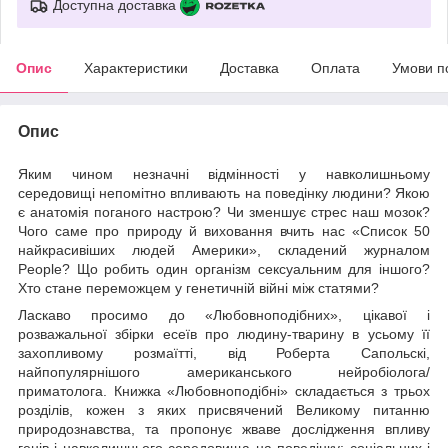
Доступна доставка
Опис
Характеристики
Доставка
Оплата
Умови п
Опис
Яким чином незначні відмінності у навколишньому
середовищі непомітно впливають на поведінку людини? Якою
є анатомія поганого настрою? Чи зменшує стрес наш мозок?
Чого саме про природу й виховання вчить нас «Список 50
найкрасивіших людей Америки», складений журналом
People? Що робить один організм сексуальним для іншого?
Хто стане переможцем у генетичній війні між статями?
Ласкаво просимо до «Любовноподібних», цікавої і
розважальної збірки есеїв про людину-тварину в усьому її
захопливому розмаїтті, від Роберта Сапольскі,
найпопулярнішого американського нейробіолога/
приматолога. Книжка «Любовноподібні» складається з трьох
розділів, кожен з яких присвячений Великому питанню
природознавства, та пропонує жваве дослідження впливу
генів і навколишнього середовища на поведінку; соціальних і