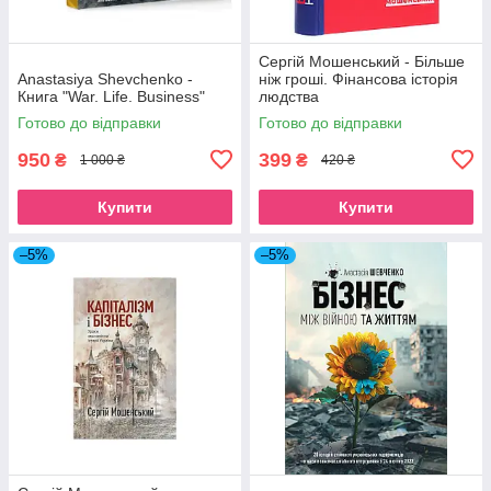
Сергій Мошенський - Більше
Anastasiya Shevchenko -
ніж гроші. Фінансова історія
Книга "War. Life. Business"
людства
Готово до відправки
Готово до відправки
950
399
₴
₴
1 000 ₴
420 ₴
Купити
Купити
–5%
–5%