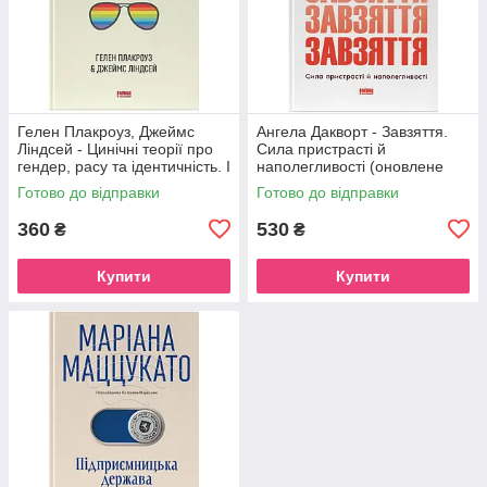
Гелен Плакроуз, Джеймс
Ангела Дакворт - Завзяття.
Ліндсей - Цинічні теорії про
Сила пристрасті й
гендер, расу та ідентичність. І
наполегливості (оновлене
чому вони згубні для нас усіх
видання)
Готово до відправки
Готово до відправки
360
530
₴
₴
Купити
Купити