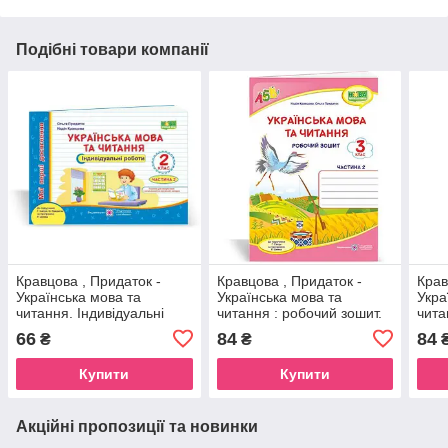
Подібні товари компанії
Кравцова , Придаток -
Кравцова , Придаток -
Крав
Українська мова та
Українська мова та
Укра
читання. Індивідуальні
читання : робочий зошит.
чита
роботи. 2 клас. У 2-х ч. Ч.
3 клас. У 2-х ч. Ч. 2 (до
3 кла
66
84
84
₴
₴
2 (до підр. Сапун)
підруч. Г. Сапун)
підр
Купити
Купити
Акційні пропозиції та новинки