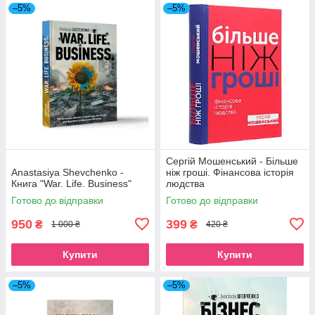
–5%
–5%
Сергій Мошенський - Більше
Anastasiya Shevchenko -
ніж гроші. Фінансова історія
Книга "War. Life. Business"
людства
Готово до відправки
Готово до відправки
950
399
₴
₴
1 000 ₴
420 ₴
Купити
Купити
–5%
–5%