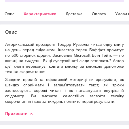
Опис
Характеристики
Доставка
Оплата
Умови 
Опис
Американський президент Теодор Рузвельт читав одну книгу
на день перед сніданком. Інвестор Уорен Баффет прочитує
по 500 сторінок щодня. Засновник Microsoft Білл Гейтс — по
книжці на тиждень. Як ці суперзайняті люди встигають? Автор
цієї книги переконує: ковтати книжку за книжкою допоможе
техніка скорочитання.
Завдяки простій та ефективній методиці ви зрозумієте, як
швидко сприймати і запам’ятовувати текст, які трюки
застосовують хороші читачі і як налаштувати внутрішній
спідометр. Ви зможете самостійно засвоїти техніку
скорочитання і вже за тиждень помітите перші результати.
Приховати