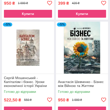
950
399
₴
₴
1 000 ₴
420 ₴
Купити
Купити
–5%
–5%
Сергій Мошенський -
Капіталізм і бізнес. Уроки
Анастасія Шевченко - Бізнес
економічної історії України
між Війною та Життям
Готово до відправки
Готово до відправки
522,50
950
₴
₴
550 ₴
1 000 ₴