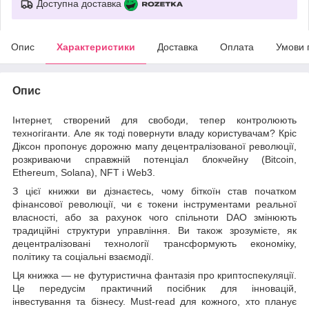
Доступна доставка
Опис
Характеристики
Доставка
Оплата
Умови 
Опис
Інтернет, створений для свободи, тепер контролюють
техногіганти. Але як тоді повернути владу користувачам? Кріс
Діксон пропонує дорожню мапу децентралізованої революції,
розкриваючи справжній потенціал блокчейну (Bitcoin,
Ethereum, Solana), NFT і Web3.
З цієї книжки ви дізнаєтесь, чому біткоїн став початком
фінансової революції, чи є токени інструментами реальної
власності, або за рахунок чого спільноти DAO змінюють
традиційні структури управління. Ви також зрозумієте, як
децентралізовані технології трансформують економіку,
політику та соціальні взаємодії.
Ця книжка — не футуристична фантазія про криптоспекуляції.
Це передусім практичний посібник для інновацій,
інвестування та бізнесу. Must-read для кожного, хто планує