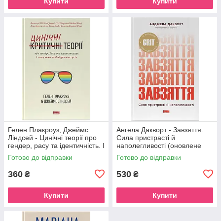
Купити
Купити
Гелен Плакроуз, Джеймс
Ангела Дакворт - Завзяття.
Ліндсей - Цинічні теорії про
Сила пристрасті й
гендер, расу та ідентичність. І
наполегливості (оновлене
чому вони згубні для нас усіх
видання)
Готово до відправки
Готово до відправки
360
530
₴
₴
Купити
Купити