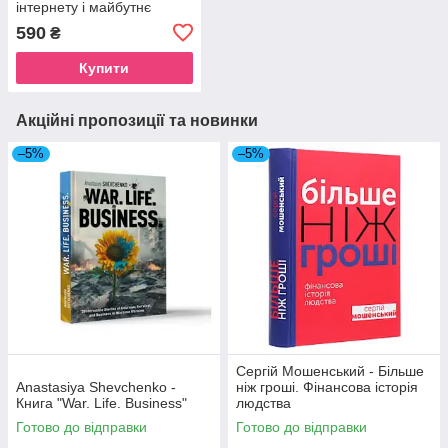
інтернету і майбутнє
блокчейну. Кріс Діксон
590
₴
Купити
Акційні пропозиції та новинки
–5%
–5%
Сергій Мошенський - Більше
Anastasiya Shevchenko -
ніж гроші. Фінансова історія
Книга "War. Life. Business"
людства
Готово до відправки
Готово до відправки