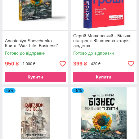
Сергій Мошенський - Більше
Anastasiya Shevchenko -
ніж гроші. Фінансова історія
Книга "War. Life. Business"
людства
Готово до відправки
Готово до відправки
950
399
₴
₴
1 000 ₴
420 ₴
Купити
Купити
–5%
–5%