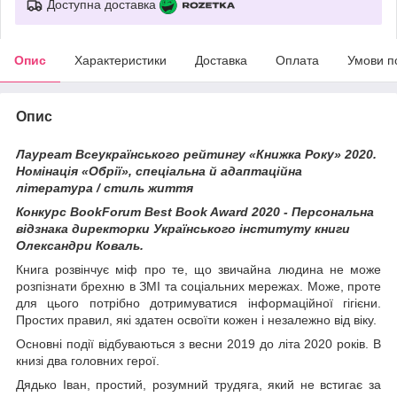
Доступна доставка
Опис
Характеристики
Доставка
Оплата
Умови п
Опис
Лауреат Всеукраїнського рейтингу «Книжка Року» 2020.
Номінація «Обрії», спеціальна й адаптаційна
література / стиль життя
Конкурс BookForum Best Book Award 2020 - Персональна
відзнака директорки Українського інституту книги
Олександри Коваль.
Книга розвінчує міф про те, що звичайна людина не може
розпізнати брехню в ЗМІ та соціальних мережах. Може, проте
для цього потрібно дотримуватися інформаційної гігієни.
Простих правил, які здатен освоїти кожен і незалежно від віку.
Основні події відбуваються з весни 2019 до літа 2020 років. В
книзі два головних герої.
Дядько Іван, простий, розумний трудяга, який не встигає за