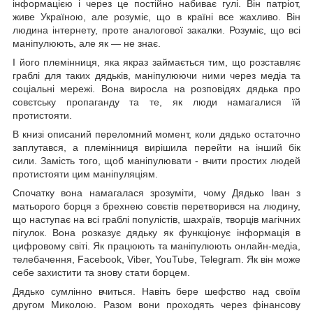
інформацією і через це постійно набиває гулі. Він патріот,
живе Україною, але розуміє, що в країні все жахливо. Він
людина інтернету, проте аналогової закалки. Розуміє, що всі
маніпулюють, але як — не знає.
І його племінниця, яка якраз займається тим, що розставляє
граблі для таких дядьків, маніпулюючи ними через медіа та
соціальні мережі. Вона виросла на розповідях дядька про
совєтську пропаганду та те, як люди намагалися їй
протистояти.
В книзі описаний переломний момент, коли дядько остаточно
заплутався, а племінниця вирішила перейти на інший бік
сили. Замість того, щоб маніпулювати - вчити простих людей
протистояти цим маніпуляціям.
Спочатку вона намагалася зрозуміти, чому Дядько Іван з
матьорого борця з брехнею совєтів перетворився на людину,
що наступає на всі граблі популістів, шахраїв, творців магічних
пігулок. Вона розказує дядьку як функціонує інформація в
цифровому світі. Як працюють та маніпулюють онлайн-медіа,
телебачення, Facebook, Viber, YouTube, Telegram. Як він може
себе захистити та знову стати борцем.
Дядько сумлінно вчиться. Навіть бере шефство над своїм
другом Миколою. Разом вони проходять через фінансову