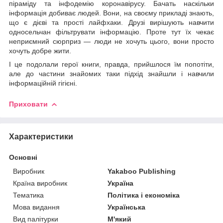
піраміду та інфодемію коронавірусу. Бачать наскільки
інформація добиває людей. Вони, на своєму прикладі знають,
що є дієві та прості лайфхаки. Друзі вирішують навчити
односельчан фільтрувати інформацію. Проте тут їх чекає
неприємний сюрприз — люди не хочуть цього, вони просто
хочуть добре жити.
І це подолали герої книги, правда, прийшлося їм попотіти,
але до частини знайомих таки підхід знайшли і навчили
інформаційній гігієні.
Приховати
Характеристики
Основні
Виробник
Yakaboo Publishing
Країна виробник
Україна
Тематика
Політика і економіка
Мова видання
Українська
Вид палітурки
М'який