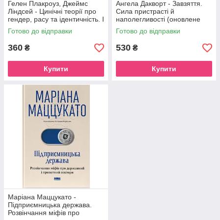
Гелен Плакроуз, Джеймс
Ангела Дакворт - Завзяття.
Ліндсей - Цинічні теорії про
Сила пристрасті й
гендер, расу та ідентичність. І
наполегливості (оновлене
чому вони згубні для нас усіх
видання)
Готово до відправки
Готово до відправки
360
530
₴
₴
Купити
Купити
Маріана Маццукато -
Підприємницька держава.
Розвінчання міфів про