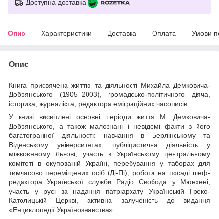
Доступна доставка
Опис
Характеристики
Доставка
Оплата
Умови п
Опис
Книга присвячена життю та діяльності Михайла Демковича-
Добрянського (1905–2003), громадсько-політичного діяча,
історика, журналіста, редактора еміграційних часописів.
У книзі висвітлені основні періоди життя М. Демковича-
Добрянського, а також малознані і невідомі факти з його
багатогранної діяльності: навчання в Берлінському та
Віденському університетах, публіцистична діяльність у
міжвоєнному Львові, участь в Українському центральному
комітеті в окупованій Україні, перебування у таборах для
тимчасово переміщених осіб (Ді-Пі), робота на посаді шеф-
редактора Української служби Радіо Свобода у Мюнхені,
участь у русі за надання патріархату Українській Греко-
Католицькій Церкві, активна залученість до видання
«Енциклопедії Українознавства».