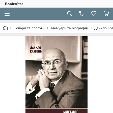
BooksStar
Товари та послуги
Мемуари та біографія
Данило Кра