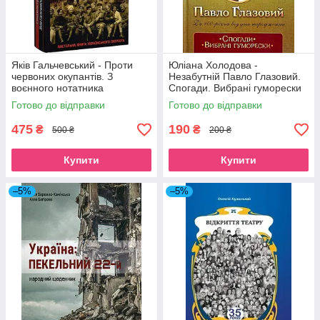
Яків Гальчевський - Проти
Юліана Холодова -
червоних окупантів. З
Незабутній Павло Глазовий.
воєнного нотатника
Спогади. Вибрані гуморески
Готово до відправки
Готово до відправки
475
190
₴
₴
500 ₴
200 ₴
Купити
Купити
–5%
–5%