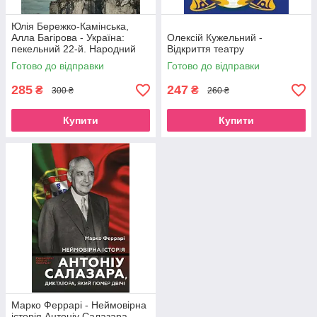
Юлія Бережко-Камінська,
Алла Багірова - Україна:
Олексій Кужельний -
пекельний 22-й. Народний
Відкриття театру
щоденник
Готово до відправки
Готово до відправки
285
247
₴
₴
300 ₴
260 ₴
Купити
Купити
Марко Феррарі - Неймовірна
історія Антоніу Салазара,