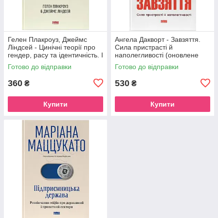
Гелен Плакроуз, Джеймс
Ангела Дакворт - Завзяття.
Ліндсей - Цинічні теорії про
Сила пристрасті й
гендер, расу та ідентичність. І
наполегливості (оновлене
чому вони згубні для нас усіх
видання)
Готово до відправки
Готово до відправки
360
530
₴
₴
Купити
Купити