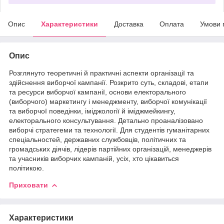
Опис
Характеристики
Доставка
Оплата
Умови 
Опис
Розглянуто теоретичні й практичні аспекти організації та
здійснення виборчої кампанії. Розкрито суть, складові, етапи
та ресурси виборчої кампанії, основи електорального
(виборчого) маркетингу і менеджменту, виборчої комунікації
та виборчої поведінки, іміджoлогії й іміджмейкингу,
електорального консультування. Детально проаналізовано
виборчі стратeгеми та технології. Для студентів гуманітарних
спеціальностей, державних службовців, політичних та
громадських діячів, лідерів партійних організацій, менеджерів
та учасників виборчих кампаній, усіх, хто цікавиться
політикою.
Приховати
Характеристики