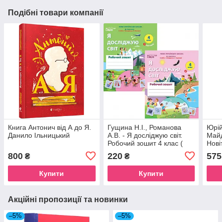
Подібні товари компанії
Книга Антонич від А до Я.
Гущина Н.І., Романова
Юрій
Данило Ільницький
А.В. - Я досліджую світ.
Майд
Робочий зошит 4 клас (
Нові
комплект з 2х частин ) (до
журн
800
220
575
₴
₴
підр.Бібік Н.П.) ( видання
2026 )
Купити
Купити
Акційні пропозиції та новинки
–5%
–5%