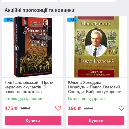
Акційні пропозиції та новинки
–5%
–5%
Яків Гальчевський - Проти
Юліана Холодова -
червоних окупантів. З
Незабутній Павло Глазовий.
воєнного нотатника
Спогади. Вибрані гуморески
Готово до відправки
Готово до відправки
475
190
₴
₴
500 ₴
200 ₴
Купити
Купити