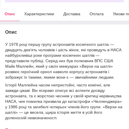
Опис
Характеристики
Доставка
Оплата
Умови п
Опис
У 1978 році першу групу астронавтів космічного шатла —
двадцять дев’ять чоловіків і шість жінок, які проведуть в НАСА
найбурхливіші роки програми космічних шатлів —
представили публіці. Серед них був полковник ВПС США
Майк Маллейн, який у своїх мемуарах «Верхи на шатлі»
розвіює героїчний ореол навколо корпусу астронавтів і
зображує їх такими, якими вони є — звичайними людьми.
Історії Маллейна часом непристойні, часто комічні, але
завжди цікаві. Він яскраво описує всі аспекти досвіду
астронавта, та є жорстоко чесним у своїй критиці керівництва
НАСА, чия помилка призвела до катастрофи «Челленджера»
у 1986 році та загибелі чотирьох членів його групи. «Верхи на
шатлі» — це весела, щира історія життя в усій його
доленосній невизначеності.