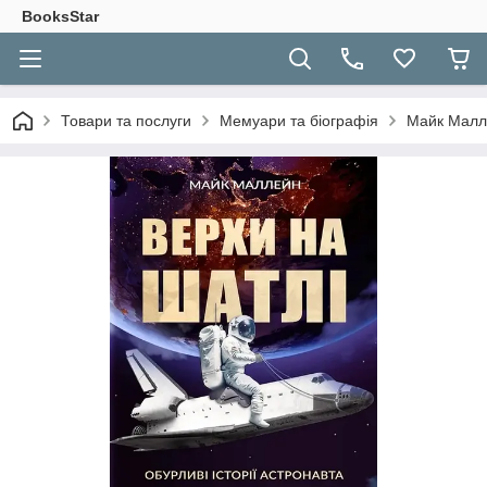
BooksStar
Товари та послуги
Мемуари та біографія
Майк Малле