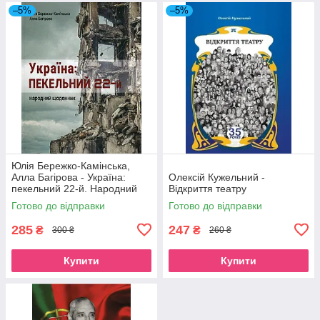
–5%
–5%
Юлія Бережко-Камінська,
Алла Багірова - Україна:
Олексій Кужельний -
пекельний 22-й. Народний
Відкриття театру
щоденник
Готово до відправки
Готово до відправки
285
247
₴
₴
300 ₴
260 ₴
Купити
Купити