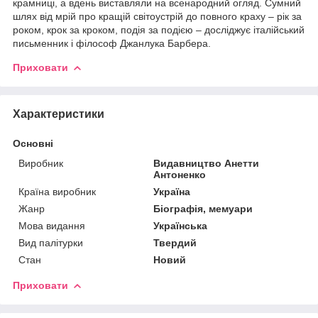
крамниці, а вдень виставляли на всенародний огляд. Сумний
шлях від мрій про кращій світоустрій до повного краху – рік за
роком, крок за кроком, подія за подією – досліджує італійський
письменник і філософ Джанлука Барбера.
Приховати
Характеристики
Основні
Виробник
Видавництво Анетти
Антоненко
Країна виробник
Україна
Жанр
Біографія, мемуари
Мова видання
Українська
Вид палітурки
Твердий
Стан
Новий
Приховати