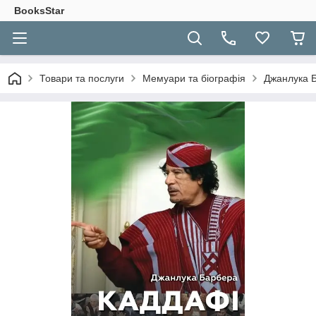
BooksStar
Товари та послуги
Мемуари та біографія
Джанлука Б