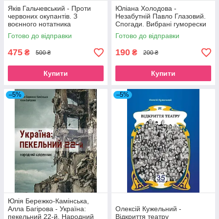
Яків Гальчевський - Проти
Юліана Холодова -
червоних окупантів. З
Незабутній Павло Глазовий.
воєнного нотатника
Спогади. Вибрані гуморески
Готово до відправки
Готово до відправки
475
190
₴
₴
500 ₴
200 ₴
Купити
Купити
–5%
–5%
Юлія Бережко-Камінська,
Алла Багірова - Україна:
Олексій Кужельний -
пекельний 22-й. Народний
Відкриття театру