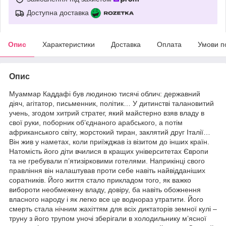
Доступна доставка
Опис
Характеристики
Доставка
Оплата
Умови п
Опис
Муаммар Каддафі був людиною тисячі облич: державний
діяч, агітатор, письменник, політик… У дитинстві талановитий
учень, згодом хитрий стратег, який майстерно взяв владу в
свої руки, поборник об’єднаного арабського, а потім
африканського світу, жорстокий тиран, заклятий друг Італії…
Він жив у наметах, коли приїжджав із візитом до інших країн.
Натомість його діти вчилися в кращих університетах Європи
та не гребували п’ятизірковими готелями. Наприкінці свого
правління він налаштував проти себе навіть найвідданіших
соратників. Його життя стало прикладом того, як важко
вибороти необмежену владу, довіру, ба навіть обожнення
власного народу і як легко все це воднораз утратити. Його
смерть стала нічним жахіттям для всіх диктаторів земної кулі –
труну з його трупом уночі зберігали в холодильнику м’ясної