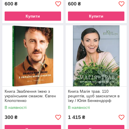
600
600
₴
₴
Купити
Купити
Книга Зваблення їжею з
Книга Магія трав. 110
українським смаком. Євген
рецептів, щоб закохатися в
Клопотенко
їжу / Юлія Бенкендорф
(українською)
В наявності
В наявності
300
1 415
₴
₴