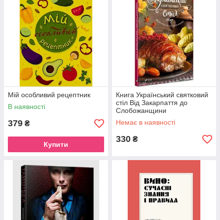
Мій особливий рецептник
Книга Український святковий
стіл Від Закарпаття до
В наявності
Слобожанщини
379
Немає в наявності
₴
330
₴
Купити